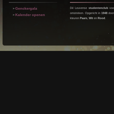
Genckergala
Dé Leuvense
studentenclub
voor
>
omstreken. Opgericht in
1948
doo
Kalender openen
>
kleuren
Paars
,
Wit
en
Rood
.