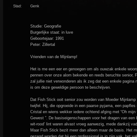
Stad:
Genk
Studie: Geografie
Burgerlijke staat: in luve
Geboortejaar: 1991
Peter: Zillertal
Vrienden van de Mijnlamp!
Het is me een eer en genoegen om als ouwzak enkele woord
pennen over onze alom bekende en reeds beruchte senior, F
zal jullie niet verwonderen als ik zeg dat een enkele pagina 
is om deze geweldige persoon te beschrijven.
Dat Fish Stick ooit senior zou worden van Moeder Mijnlamp 
twijfel. Hij, die opgroeide in een paarse pyjama, een papfle
Cristal en wiens wekker iedere ochtend afging met “Oh mijn
Gewest ”. De basiseigenschappen voor het dragen van een b
wit-rood’ lint waren alvast vroeg aanwezig, mede dankzij vad
Maar Fish Stick bezit meer dan alleen maar de basis. Het 
gezegd worden dat hij een professional is in zijn vak, het va