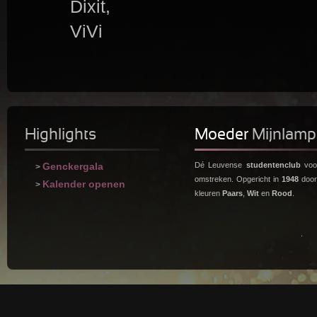
Dixit,
ViVi
Highlights
Moeder
Mijnlamp
Genckergala
Dé Leuvense
studentenclub
voor
>
omstreken. Opgericht in
1948
doo
Kalender openen
>
kleuren
Paars
,
Wit
en
Rood
.