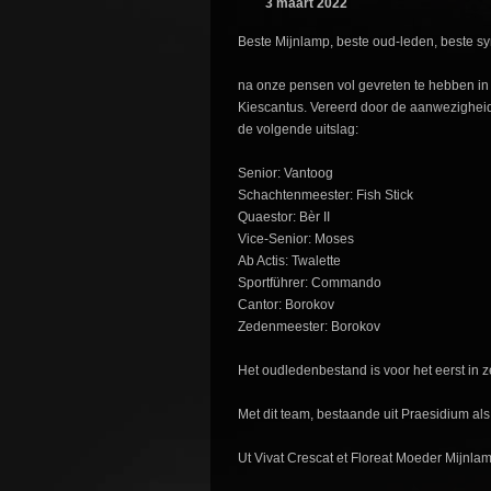
3 maart 2022
Beste Mijnlamp, beste oud-leden, beste s
na onze pensen vol gevreten te hebben in d
Kiescantus. Vereerd door de aanwezigheid 
de volgende uitslag:
Senior: Vantoog
Schachtenmeester: Fish Stick
Quaestor: Bèr II
Vice-Senior: Moses
Ab Actis: Twalette
Sportführer: Commando
Cantor: Borokov
Zedenmeester: Borokov
Het oudledenbestand is voor het eerst in z
Met dit team, bestaande uit Praesidium al
Ut Vivat Crescat et Floreat Moeder Mijnlam