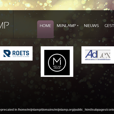
HOME
MIJNLAMP
NIEUWS
GES
deprecated in
/home/mijnlamp/domains/mijnlamp.org/public_html/subpages/cont