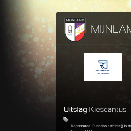
Uitslag
Kiescantus
Deprecated
: Function strftime() is 