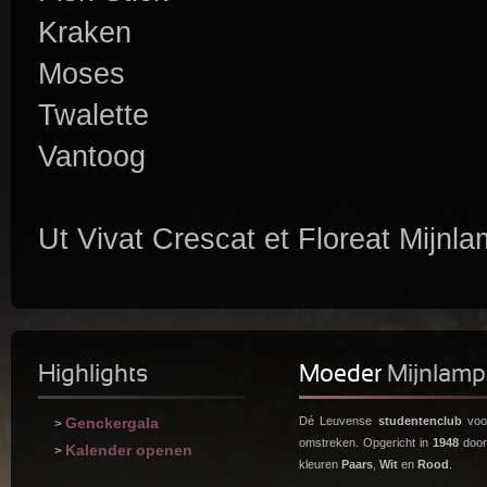
Kraken
Moses
Twalette
Vantoog
Ut Vivat Crescat et Floreat Mijnla
Highlights
Moeder
Mijnlamp
Genckergala
Dé Leuvense
studentenclub
voor
>
omstreken. Opgericht in
1948
doo
Kalender openen
>
kleuren
Paars
,
Wit
en
Rood
.