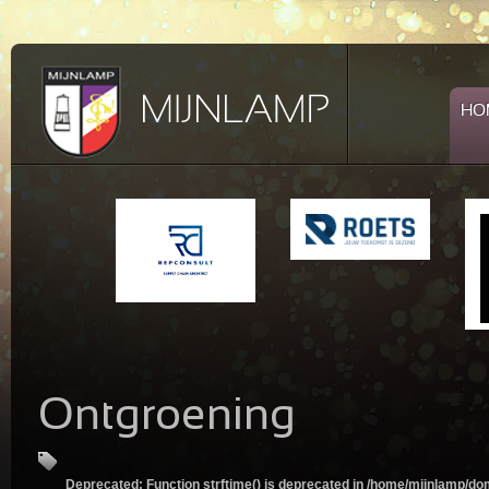
HO
Ontgroening
Deprecated
: Function strftime() is deprecated in
/home/mijnlamp/dom