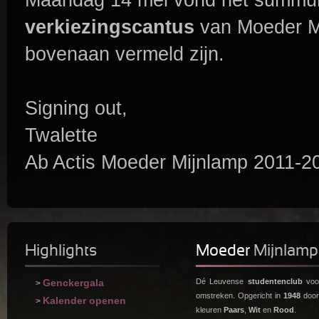
verkiezingscantus
van Moeder Mi
bovenaan vermeld zijn.
Signing out,
Twalette
Ab Actis Moeder Mijnlamp 2011-2
Highlights
Moeder
Mijnlamp
Genckergala
Dé Leuvense
studentenclub
voor
>
omstreken. Opgericht in
1948
doo
Kalender openen
>
kleuren
Paars
,
Wit
en
Rood
.