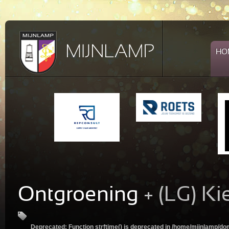
HO
Ontgroening
+ (LG) Ki
Deprecated
: Function strftime() is deprecated in
/home/mijnlamp/dom