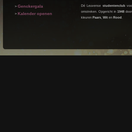
Genckergala
Dé Leuvense
studentenclub
voor
>
omstreken. Opgericht in
1948
doo
Kalender openen
>
kleuren
Paars
,
Wit
en
Rood
.