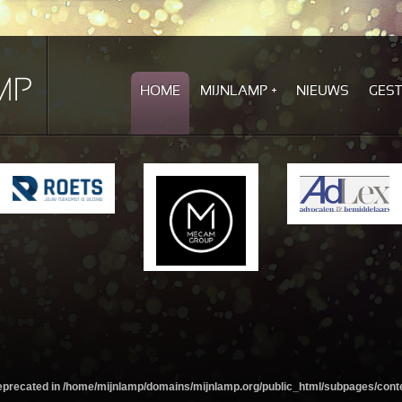
HOME
MIJNLAMP
NIEUWS
GES
deprecated in
/home/mijnlamp/domains/mijnlamp.org/public_html/subpages/cont